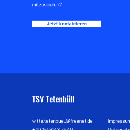
mitzuspielen?
Jetzt kontaktieren
TSV Tetenbüll
witte.tetenbuell@freenet.de
Impressu
+49 151 6143 7549
Datensch